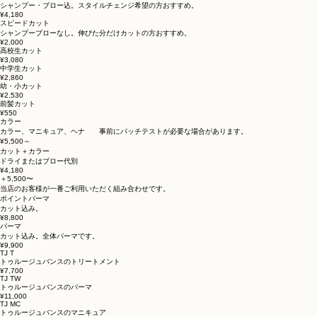
カット
シャンプー・ブロー込。スタイルチェンジ希望の方おすすめ。
¥4,180
スピードカット
シャンプーブローなし。伸びた分だけカットの方おすすめ。
¥2,000
高校生カット
¥3,080
中学生カット
¥2,860
幼・小カット
¥2,530
前髪カット
¥550
カラー
カラー、マニキュア、ヘナ 事前にパッチテストが必要な場合があります。
​¥5,500～
カット＋カラー
ドライまたはブロー代別
¥4,180
＋5,500〜
​当店のお客様が一番ご利用いただく組み合わせです。
ポイントパーマ
カット込み。
¥8,800
​パーマ
カット込み。全体パーマです。
¥9,900
​TJ T
トゥルージュバンスのトリートメント
¥7,700
​TJ TW
トゥルージュバンスのパーマ
¥11,000